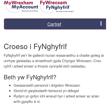
Cartref
Croeso i FyNghyfrif
FyNghyfrif yw'r lle gallwch hunan wasanaethu a chadw golwg ar
unrhyw geisiadau a wnaethoch gyda Chyngor Wrecsam. Creu
cyfrif i arbed amser a thracio cynnydd eich ceisiadau.
Beth yw FyNghyfrif?
Gwasanaeth personol i drigolion Wrecsam
Storio'ch gwybodaeth bersonol yn ddiogel
Rydym yn gofyn ichi wneud hyn i arbed amser ac arian
wrth gysylltu â ni.