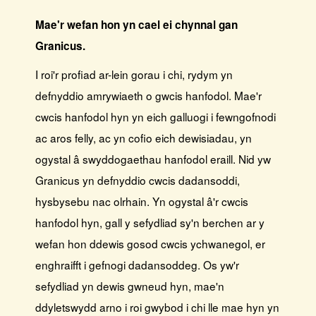
Mae'r wefan hon yn cael ei chynnal gan
Granicus.
I roi'r profiad ar-lein gorau i chi, rydym yn
defnyddio amrywiaeth o gwcis hanfodol. Mae'r
cwcis hanfodol hyn yn eich galluogi i fewngofnodi
ac aros felly, ac yn cofio eich dewisiadau, yn
ogystal â swyddogaethau hanfodol eraill. Nid yw
Granicus yn defnyddio cwcis dadansoddi,
hysbysebu nac olrhain. Yn ogystal â'r cwcis
hanfodol hyn, gall y sefydliad sy'n berchen ar y
wefan hon ddewis gosod cwcis ychwanegol, er
enghraifft i gefnogi dadansoddeg. Os yw'r
sefydliad yn dewis gwneud hyn, mae'n
ddyletswydd arno i roi gwybod i chi lle mae hyn yn