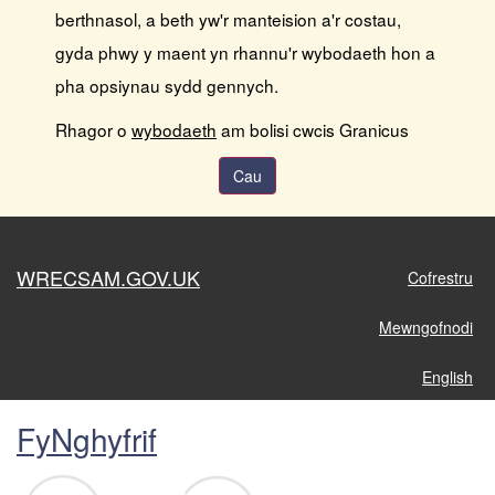
berthnasol, a beth yw'r manteision a'r costau,
gyda phwy y maent yn rhannu'r wybodaeth hon a
pha opsiynau sydd gennych.
Rhagor o
wybodaeth
am bolisi cwcis Granicus
Cau
WRECSAM.GOV.UK
Cofrestru
Mewngofnodi
English
FyNghyfrif