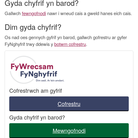
Gyda chyfrif yn barod?
Gallwch
fewngofnodi
nawr i wneud cais a gweld hanes eich cais.
Dim gyda chyfrif?
Os nad oes gennych gyfrif yn barod, gallwch gofrestru ar gyfer
FyNghyfrif trwy ddewis y
botwm cofrestru
.
Cofrestrwch am gyfrif
Cofrestru
Gyda chyfrif yn barod?
Mewngofnodi